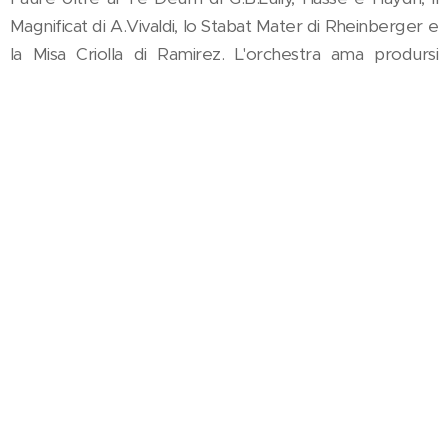
Magnificat di A.Vivaldi, lo Stabat Mater di Rheinberger e
la Misa Criolla di Ramirez. L'orchestra ama prodursi
anche in progetti che esulano dal contesto classico, tra
questi ricordiamo le produzioni con il cantautore
Franco Battiato al fianco del Nuovo Quartetto Italiano
e con Mario Biondi sotto la direzione del direttore
argentino Emir Saul. Per quanto riguarda le
sperimentazioni teatrali si ricorda la reinterpretazione di
West Side Story di L.Bernstein per conto di Ravenna
Festival in versione per teatro d'oggetti ed attori, la
produzione del
Piccolo Spazzacamino
di Britten
cooprodotto dal Teatro del Giglio di Lucca e Ravenna
Manifestazioni oltre a collaborazioni con Pino Caruso,
sotto la direzione di Bruno Aprea, Ivano Marescotti e
Michela Rocco di Torrepadula. Infine ci preme ricordare
la collaborazione con l'Orchestra Luigi Cherubini alla